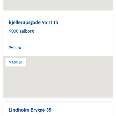
kjellerupsgade 9a st th
9000 aalborg
Se bolig
Lindholm Brygge 35